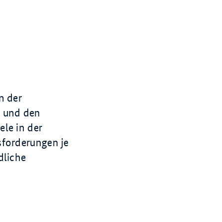
n der
n und den
le in der
sforderungen je
dliche