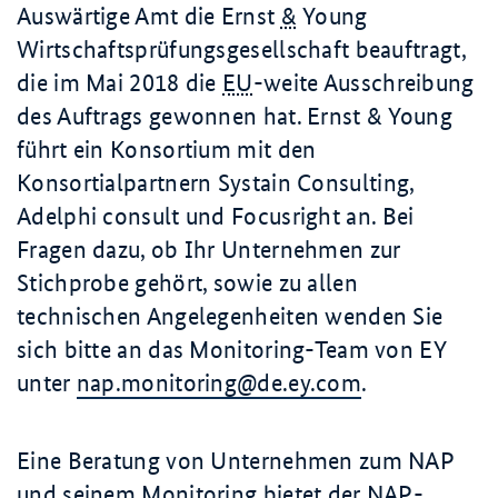
Auswärtige Amt die
Ernst
&
Young
Wirtschaftsprüfungsgesellschaft beauftragt,
die im Mai 2018 die
EU
-weite Ausschreibung
des Auftrags gewonnen hat.
Ernst & Young
führt ein Konsortium mit den
Konsortialpartnern
Systain Consulting
,
Adelphi consult
und
Focusright
an. Bei
Fragen dazu, ob Ihr Unternehmen zur
Stichprobe gehört, sowie zu allen
technischen Angelegenheiten wenden Sie
sich bitte an das Monitoring-Team von EY
unter
nap.monitoring@de.ey.com
.
Eine Beratung von Unternehmen zum NAP
und seinem Monitoring bietet der NAP-