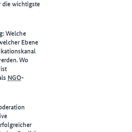
 die wichtigste
ng: Welche
welcher Ebene
ikationskanal
werden. Wo
ist
als
NGO
-
oderation
ive
rfolgreicher