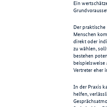
Ein wertschätz
Grundvorausset
Der praktische 
Menschen komm
direkt oder in
zu wählen, sol
bestehen poten
beispielsweise 
Vertreter eher 
In der Praxis 
helfen, verläss
Gesprächsatmos