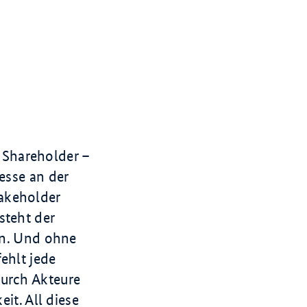
 Shareholder –
esse an der
takeholder
steht der
ion. Und ohne
ehlt jede
durch Akteure
eit. All diese