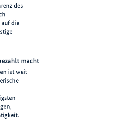
arenz des
ich
auf die
stige
bezahlt macht
n ist weit
erische
igsten
ngen,
tigkeit.