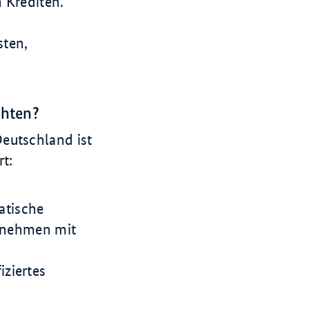
 Krediten.
sten,
chten?
eutschland ist
t:
matische
rnehmen mit
iziertes