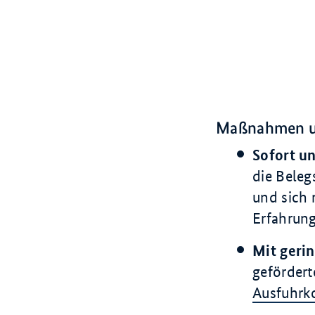
Maßnahmen un
Sofort u
die Beleg
und sich 
Erfahrun
Mit geri
geförder
Ausfuhrko