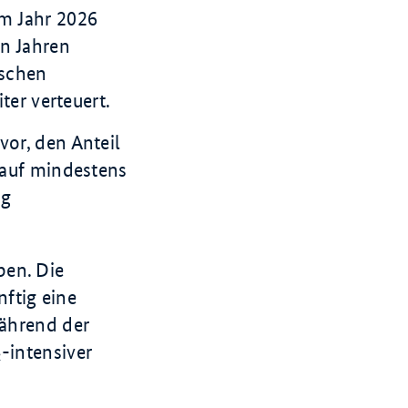
im Jahr 2026
n Jahren
ischen
ter verteuert.
vor, den Anteil
 auf mindestens
ig
ben. Die
nftig eine
während der
intensiver