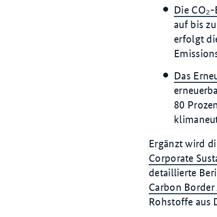
Die CO₂-
auf bis z
erfolgt d
Emissions
Das Erne
erneuerba
80 Proze
klimaneut
Ergänzt wird d
Corporate Susta
detaillierte Be
Carbon Border
Rohstoffe aus Dr