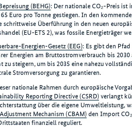
Bepreisung (BEHG)
: Der nationale CO₂-Preis ist 
u
65 Euro
pro Tonne gestiegen. In den kommende
ie schrittweise Überführung in den neuen europä
handel (EU-ETS 2), was fossile Energieträger wei
uerbare-Energien-Gesetz (EEG)
: Es gibt den Pfad 
rer Energien am Bruttostromverbrauch bis 2030
nt
zu steigern, um bis 2035 eine nahezu vollständ
rale Stromversorgung zu garantieren.
ieser nationale Rahmen durch europäische Vorga
inability Reporting Directive (CSRD)
verlangt kü
richterstattung über die eigene Umweltleistung, 
 Adjustment Mechanism (CBAM)
den Import CO₂-
ittstaaten finanziell reguliert.