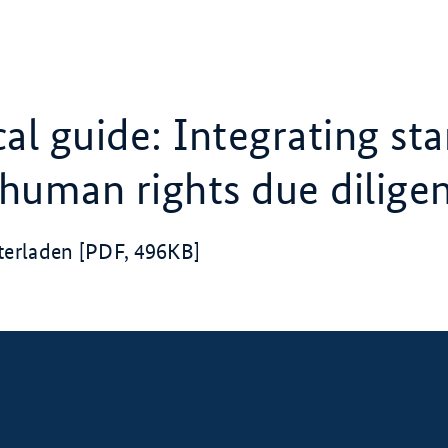
cal guide: Integrating st
 human rights due dilige
­ter­la­den [PDF, 496KB]