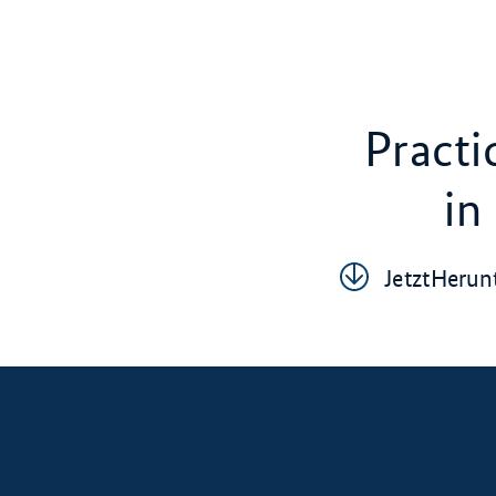
Practi
in
Jetz­tHer­un