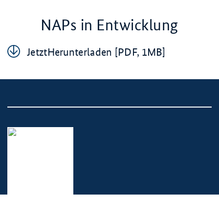
NAPs in Entwicklung
Jetz­tHer­un­ter­la­den [PDF, 1MB]